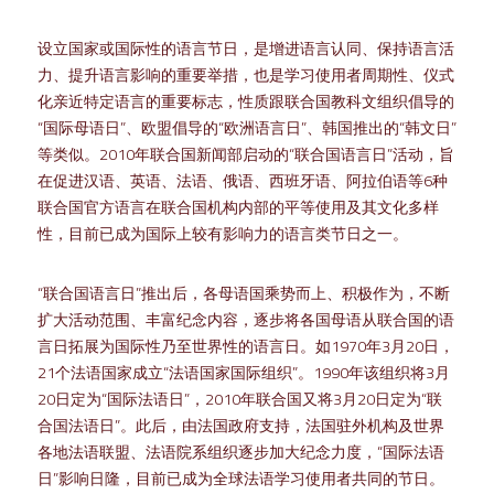
设立国家或国际性的语言节日，是增进语言认同、保持语言活
力、提升语言影响的重要举措，也是学习使用者周期性、仪式
化亲近特定语言的重要标志，性质跟联合国教科文组织倡导的
“国际母语日”、欧盟倡导的“欧洲语言日”、韩国推出的“韩文日”
等类似。2010年联合国新闻部启动的“联合国语言日”活动，旨
在促进汉语、英语、法语、俄语、西班牙语、阿拉伯语等6种
联合国官方语言在联合国机构内部的平等使用及其文化多样
性，目前已成为国际上较有影响力的语言类节日之一。
“联合国语言日”推出后，各母语国乘势而上、积极作为，不断
扩大活动范围、丰富纪念内容，逐步将各国母语从联合国的语
言日拓展为国际性乃至世界性的语言日。如1970年3月20日，
21个法语国家成立“法语国家国际组织”。1990年该组织将3月
20日定为“国际法语日”，2010年联合国又将3月20日定为“联
合国法语日”。此后，由法国政府支持，法国驻外机构及世界
各地法语联盟、法语院系组织逐步加大纪念力度，“国际法语
日”影响日隆，目前已成为全球法语学习使用者共同的节日。